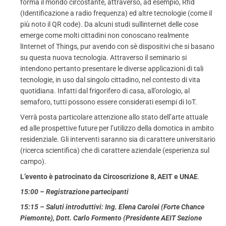
forma il mondo circostante, attraverso, ad esempio, Rfid
(Identificazione a radio frequenza) ed altre tecnologie (come il
più noto il QR code). Da alcuni studi sullinternet delle cose
emerge come molti cittadini non conoscano realmente
lInternet of Things, pur avendo con sè dispositivi che si basano
su questa nuova tecnologia. Attraverso il seminario si
intendono pertanto presentare le diverse applicazioni di tali
tecnologie, in uso dal singolo cittadino, nel contesto di vita
quotidiana. Infatti dal frigorifero di casa, all’orologio, al
semaforo, tutti possono essere considerati esempi di IoT.
Verrà posta particolare attenzione allo stato dell’arte attuale
ed alle prospettive future per l’utilizzo della domotica in ambito
residenziale. Gli interventi saranno sia di carattere universitario
(ricerca scientifica) che di carattere aziendale (esperienza sul
campo).
L’evento è patrocinato da Circoscrizione 8, AEIT e UNAE
.
15:00 – Registrazione partecipanti
15:15 – Saluti introduttivi: Ing. Elena Carolei (Forte Chance
Piemonte), Dott. Carlo Formento (Presidente AEIT Sezione