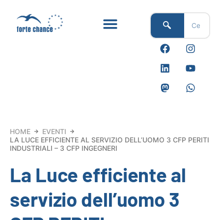
Vai
al
contenuto
F
L
M
I
Y
W
a
i
a
n
o
h
c
n
s
s
u
a
e
k
t
t
t
t
b
e
o
a
u
s
o
d
d
g
b
a
o
i
o
r
e
p
k
n
n
a
p
m
HOME
EVENTI
LA LUCE EFFICIENTE AL SERVIZIO DELL’UOMO 3 CFP PERITI
INDUSTRIALI – 3 CFP INGEGNERI
La Luce efficiente al
servizio dell’uomo 3