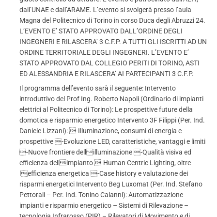
dall’UNAE e dall’ARAME. L’evento si svolgerà presso l’aula
Magna del Politecnico di Torino in corso Duca degli Abruzzi 24.
L’EVENTO E’ STATO APPROVATO DALL’ORDINE DEGLI
INGEGNERI E RILASCERA’ 3 C.F.P. A TUTTI GLI ISCRITTI AD UN
ORDINE TERRITORIALE DEGLI INGEGNERI. L’EVENTO E’
STATO APPROVATO DAL COLLEGIO PERITI DI TORINO, ASTI
ED ALESSANDRIA E RILASCERA’ AI PARTECIPANTI 3 C.F.P.
Il programma dell’evento sarà il seguente: Intervento
introduttivo del Prof Ing. Roberto Napoli (Ordinario di impianti
elettrici al Politecnico di Torino): Le prospettive future della
domotica e risparmio energetico Intervento 3F Filippi (Per. Ind.
Daniele Lizzani): -Illuminazione, consumi di energia e
prospettive -Evoluzione LED, caratteristiche, vantaggi e limiti
-Nuove frontiere dellilluminazione -Qualità visiva ed
efficienza dellimpianto -Human Centric Lighting, oltre
lefficienza energetica -Case history e valutazione dei
risparmi energetici Intervento Beg Luxomat (Per. Ind. Stefano
Pettorali – Per. Ind. Tonino Calanni): Automatizzazione
impianti e risparmio energetico – Sistemi di Rilevazione –
tecnologia Infrarosso (PIR) – Rilevatori di Movimento e di