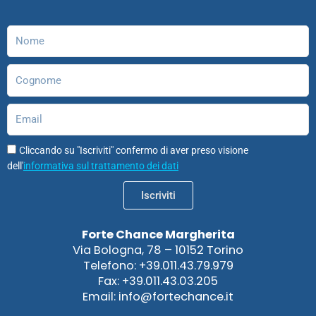
o
r
i
e
o
p
k
a
n
n
p
m
Nome
Cognome
Email
Cliccando su "Iscriviti" confermo di aver preso visione
dell'
informativa sul trattamento dei dati
Iscriviti
Forte Chance Margherita
Via Bologna, 78 – 10152 Torino
Telefono: +39.011.43.79.979
Fax: +39.011.43.03.205
Email: info@fortechance.it