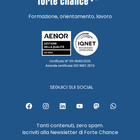
Formazione, orientamento, lavoro
SEGUICI SUI SOCIAL
F
I
L
Y
M
W
a
n
i
o
a
h
c
s
n
u
s
a
e
t
k
t
t
t
Tanti contenuti, zero spam.
b
a
e
u
o
s
Iscriviti alla Newsletter di Forte Chance
o
g
d
b
d
a