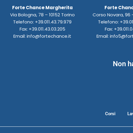
b
a
e
u
o
s
Forte Chance Margherita
Forte Chanc
o
g
d
b
d
a
Via Bologna, 78 – 10152 Torino
Corso Novara, 96 –
o
r
i
e
o
p
k
a
n
n
p
Telefono: +39.011.43.79.979
Telefono: +39.01
m
Fax: +39.011.43.03.205
Fax: +39.011.0
Email: info@fortechance.it
Email: info5@for
Non ha
Corsi
La