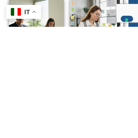
IT
Gestione aziendale
Tecniche base di
Gestione aziendale
Elementi di segreteria e
contabilità aziendale
Front Office ed. 3
ed. 3