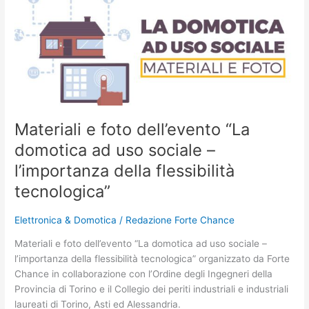
e
foto
dell’evento
“La
domotica
ad
uso
sociale
Materiali e foto dell’evento “La
–
l’importanza
domotica ad uso sociale –
della
l’importanza della flessibilità
flessibilità
tecnologica”
tecnologica”
Elettronica & Domotica
/
Redazione Forte Chance
Materiali e foto dell’evento “La domotica ad uso sociale –
l’importanza della flessibilità tecnologica” organizzato da Forte
Chance in collaborazione con l’Ordine degli Ingegneri della
Provincia di Torino e il Collegio dei periti industriali e industriali
laureati di Torino, Asti ed Alessandria.