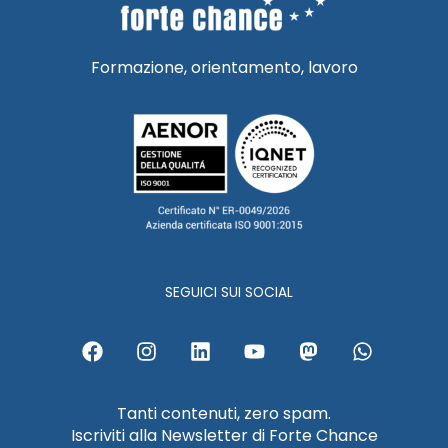
Formazione, orientamento, lavoro
SEGUICI SUI SOCIAL
F
I
L
Y
M
W
a
n
i
o
a
h
c
s
n
u
s
a
e
t
k
t
t
t
Tanti contenuti, zero spam.
b
a
e
u
o
s
Iscriviti alla Newsletter di Forte Chance
o
g
d
b
d
a