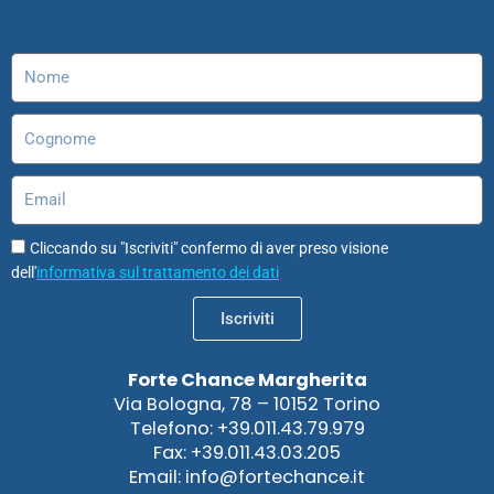
o
r
i
e
o
p
k
a
n
n
p
m
Nome
Cognome
Email
Cliccando su "Iscriviti" confermo di aver preso visione
dell'
informativa sul trattamento dei dati
Iscriviti
Forte Chance Margherita
Via Bologna, 78 – 10152 Torino
Telefono: +39.011.43.79.979
Fax: +39.011.43.03.205
Email: info@fortechance.it