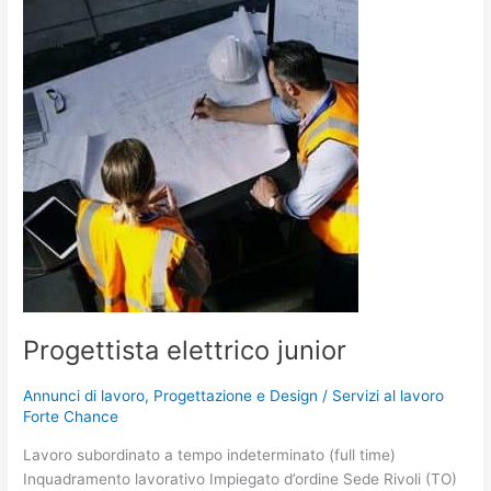
elettrico
junior
Progettista elettrico junior
Annunci di lavoro
,
Progettazione e Design
/
Servizi al lavoro
Forte Chance
Lavoro subordinato a tempo indeterminato (full time)
Inquadramento lavorativo Impiegato d’ordine Sede Rivoli (TO)