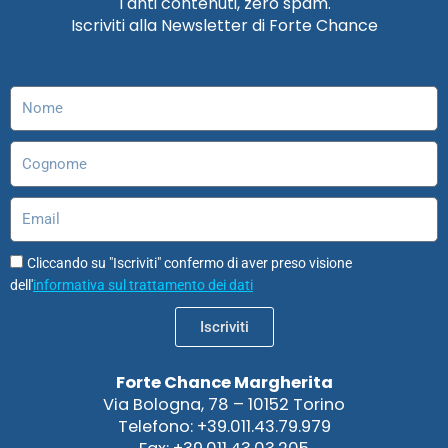
Tanti contenuti, zero spam.
b
a
e
u
o
s
Iscriviti alla Newsletter di Forte Chance
o
g
d
b
d
a
o
r
i
e
o
p
k
a
n
n
p
m
Nome
Cognome
Email
Cliccando su "Iscriviti" confermo di aver preso visione
dell'
informativa sul trattamento dei dati
Iscriviti
Forte Chance Margherita
Via Bologna, 78 – 10152 Torino
Telefono: +39.011.43.79.979