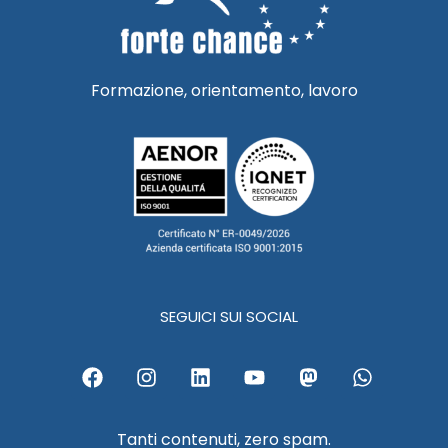
Formazione, orientamento, lavoro
SEGUICI SUI SOCIAL
F
I
L
Y
M
W
a
n
i
o
a
h
c
s
n
u
s
a
e
t
k
t
t
t
Tanti contenuti, zero spam.