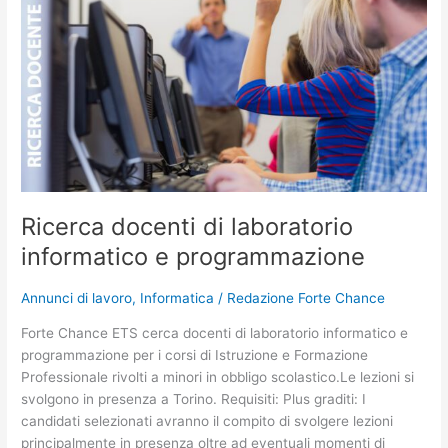
docenti
di
laboratorio
informatico
e
programmazione
Ricerca docenti di laboratorio
informatico e programmazione
Annunci di lavoro
,
Informatica
/
Redazione Forte Chance
Forte Chance ETS cerca docenti di laboratorio informatico e
programmazione per i corsi di Istruzione e Formazione
Professionale rivolti a minori in obbligo scolastico.Le lezioni si
svolgono in presenza a Torino. Requisiti: Plus graditi: I
candidati selezionati avranno il compito di svolgere lezioni
principalmente in presenza oltre ad eventuali momenti di