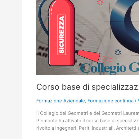
specializzazione
prevenzione
incendi
Corso base di specializzaz
Formazione Aziendale
,
Formazione continua
/
Il Collegio dei Geometri e dei Geometri Laureat
Piemonte ha attivato il corso base di specializ
rivolto a Ingegneri, Periti Industriali, Architett