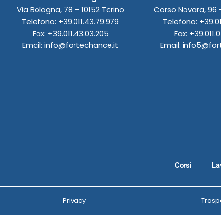
o
r
i
e
o
p
Via Bologna, 78 – 10152 Torino
Corso Novara, 96 –
k
a
n
n
p
Telefono: +39.011.43.79.979
Telefono: +39.01
m
Fax: +39.011.43.03.205
Fax: +39.011.0
Email: info@fortechance.it
Email: info5@for
Corsi
La
Privacy
Trasp