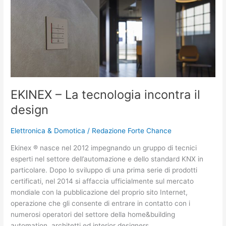
–
La
tecnologia
incontra
il
design
EKINEX – La tecnologia incontra il
design
Elettronica & Domotica
/
Redazione Forte Chance
Ekinex ® nasce nel 2012 impegnando un gruppo di tecnici
esperti nel settore dell’automazione e dello standard KNX in
particolare. Dopo lo sviluppo di una prima serie di prodotti
certificati, nel 2014 si affaccia ufficialmente sul mercato
mondiale con la pubblicazione del proprio sito Internet,
operazione che gli consente di entrare in contatto con i
numerosi operatori del settore della home&building
automation, architetti ed interior designers.