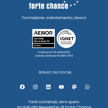
Formazione, orientamento, lavoro
SEGUICI SUI SOCIAL
F
I
L
Y
M
W
a
n
i
o
a
h
c
s
n
u
s
a
e
t
k
t
t
t
Tanti contenuti, zero spam.
b
a
e
u
o
s
Iscriviti alla Newsletter di Forte Chance