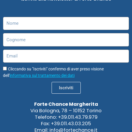
o
g
d
b
d
a
o
r
i
e
o
p
k
a
n
n
p
m
Nome
Cognome
Email
Cliccando su "Iscriviti" confermo di aver preso visione
dell'
informativa sul trattamento dei dati
Iscriviti
Forte Chance Margherita
Via Bologna, 78 – 10152 Torino
Telefono: +39.011.43.79.979
Fax: +39.011.43.03.205
Email: info@fortechance.it