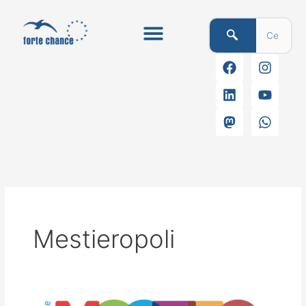
Vai
al
contenuto
F
L
M
I
Y
W
a
i
a
n
o
h
c
n
s
s
u
a
e
k
t
t
t
t
b
e
o
a
u
s
o
d
d
g
b
a
o
i
o
r
e
p
k
n
n
a
p
m
Mestieropoli
MESTIEROPOLI