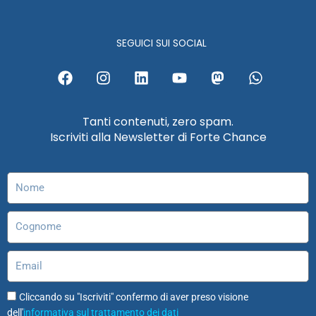
SEGUICI SUI SOCIAL
F
I
L
Y
M
W
a
n
i
o
a
h
c
s
n
u
s
a
e
t
k
t
t
t
Tanti contenuti, zero spam.
b
a
e
u
o
s
Iscriviti alla Newsletter di Forte Chance
o
g
d
b
d
a
o
r
i
e
o
p
k
a
n
n
p
Nome
m
Cognome
Email
Cliccando su "Iscriviti" confermo di aver preso visione
dell'
informativa sul trattamento dei dati