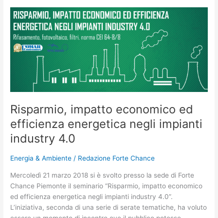
Risparmio,
impatto
economico
ed
efficienza
energetica
negli
impianti
industry
Risparmio, impatto economico ed
4.0
efficienza energetica negli impianti
industry 4.0
Energia & Ambiente
/
Redazione Forte Chance
Mercoledì 21 marzo 2018 si è svolto presso la sede di Forte
Chance Piemonte il seminario “Risparmio, impatto economico
ed efficienza energetica negli impianti industry 4.0”.
L’iniziativa, seconda di una serie di serate tematiche, ha voluto
essere un momento di incontro ove il pubblico potesse