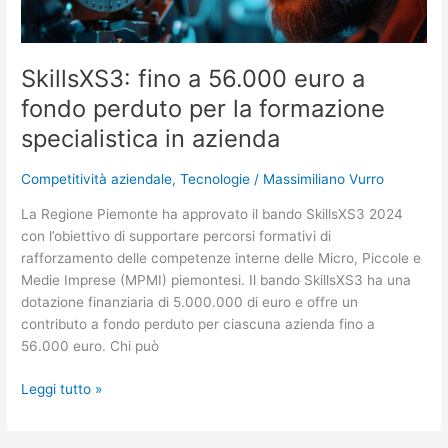
formazione
specialistica
in
SkillsXS3: fino a 56.000 euro a
azienda
fondo perduto per la formazione
specialistica in azienda
Competitività aziendale
,
Tecnologie
/
Massimiliano Vurro
La Regione Piemonte ha approvato il bando SkillsXS3 2024
con l’obiettivo di supportare percorsi formativi di
rafforzamento delle competenze interne delle Micro, Piccole e
Medie Imprese (MPMI) piemontesi. Il bando SkillsXS3 ha una
dotazione finanziaria di 5.000.000 di euro e offre un
contributo a fondo perduto per ciascuna azienda fino a
56.000 euro. Chi può
Leggi tutto »