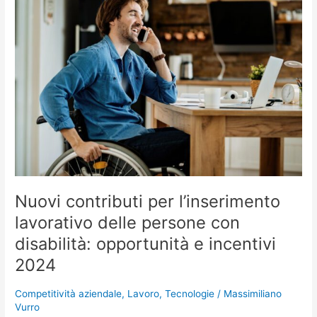
contributi
per
l’inserimento
lavorativo
delle
persone
con
disabilità:
opportunità
e
incentivi
2024
Nuovi contributi per l’inserimento
lavorativo delle persone con
disabilità: opportunità e incentivi
2024
Competitività aziendale
,
Lavoro
,
Tecnologie
/
Massimiliano
Vurro