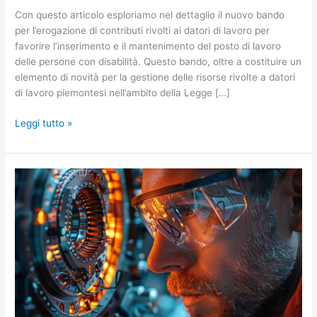
Con questo articolo esploriamo nel dettaglio il nuovo bando
per l’erogazione di contributi rivolti ai datori di lavoro per
favorire l’inserimento e il mantenimento del posto di lavoro
delle persone con disabilità. Questo bando, oltre a costituire un
elemento di novità per la gestione delle risorse rivolte a datori
di lavoro piemontesi nell’ambito della Legge […]
Leggi tutto »
SkillsXS3:
fino
a
56.000
euro
a
fondo
perduto
per
la