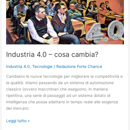
4.0
–
cosa
cambia?
Industria 4.0 – cosa cambia?
Industria 4.0
,
Tecnologie
/
Redazione Forte Chance
Cambiano le nuove tecnologie per migliorare la competitività e
la qualità: stiamo passando da un sistema di automazione
classico (ovvero macchinari che eseguono, in maniera
ripetitiva, una serie di passaggi) ad un sistema dotato di
intelligenza che possa adattarsi in tempo reale alle esigenze
del mercato.
Leggi tutto »