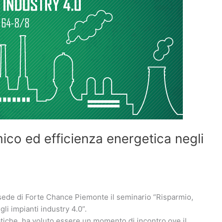
co ed efficienza energetica negli
 sede di Forte Chance Piemonte il seminario “Risparmio,
i impianti industry 4.0”.
matiche, ha voluto essere un momento di incontro ove il