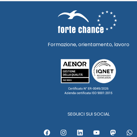
Formazione, orientamento, lavoro
SEGUICI SUI SOCIAL
F
I
L
Y
M
W
a
n
i
o
a
h