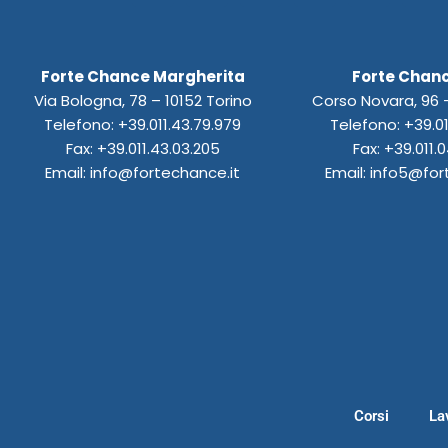
c
s
n
u
s
a
e
t
k
t
t
t
b
a
e
u
o
s
Forte Chance Margherita
Forte Chanc
o
g
d
b
d
a
o
r
i
e
o
p
Via Bologna, 78 – 10152 Torino
Corso Novara, 96 –
k
a
n
n
p
Telefono: +39.011.43.79.979
Telefono: +39.01
m
Fax: +39.011.43.03.205
Fax: +39.011.0
Email: info@fortechance.it
Email: info5@for
Corsi
La