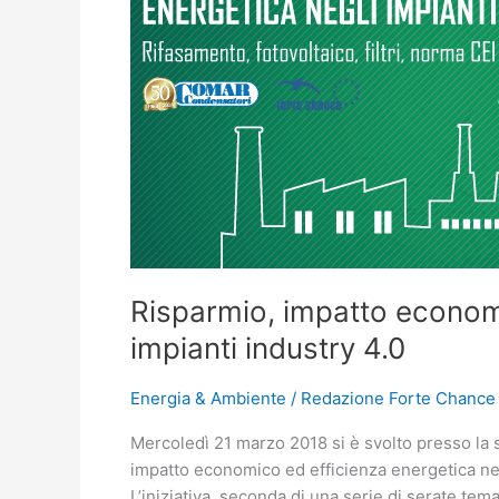
ed
efficienza
energetica
negli
impianti
industry
4.0
Risparmio, impatto economi
impianti industry 4.0
Energia & Ambiente
/
Redazione Forte Chance
Mercoledì 21 marzo 2018 si è svolto presso la
impatto economico ed efficienza energetica negl
L’iniziativa, seconda di una serie di serate te