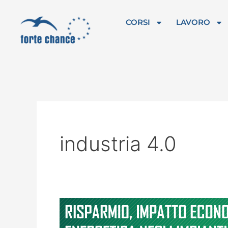
Vai
al
CORSI
LAVORO
contenuto
industria 4.0
Risparmio,
impatto
economico