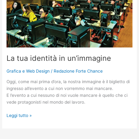
tua
identità
in
un’immagine
La tua identità in un’immagine
Grafica e Web Design
/
Redazione Forte Chance
Oggi, come mai prima d’ora, la nostra immagine è il biglietto di
ingresso all’evento a cui non vorremmo mai mancare.
E l’evento a cui nessuno di noi vuole mancare è quello che ci
vede protagonisti nel mondo del lavoro.
Leggi tutto »