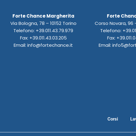
e
t
k
t
t
t
b
a
e
u
o
s
Forte Chance Margherita
Forte Chanc
o
g
d
b
d
a
o
r
i
e
o
p
Via Bologna, 78 – 10152 Torino
Corso Novara, 96 –
k
a
n
n
p
Telefono: +39.011.43.79.979
Telefono: +39.01
m
Fax: +39.011.43.03.205
Fax: +39.011.0
Email: info@fortechance.it
Email: info5@for
Corsi
La