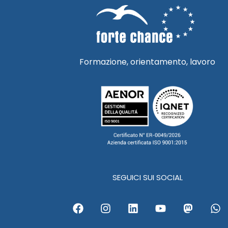
Formazione, orientamento, lavoro
SEGUICI SUI SOCIAL
F
I
L
Y
M
W
a
n
i
o
a
h
c
s
n
u
s
a