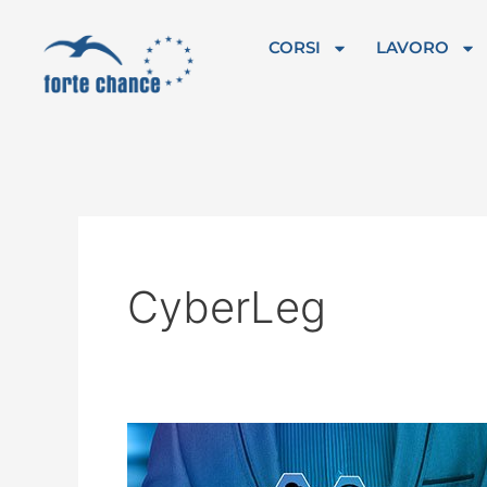
Vai
al
CORSI
LAVORO
contenuto
CyberLeg
I
primi
esiti