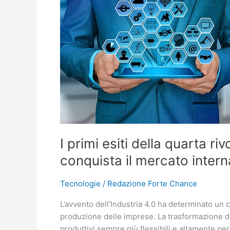
della
quarta
rivoluzione
industriale:
l’Italia
conquista
il
mercato
internazionale
I primi esiti della quarta riv
conquista il mercato intern
Tecnologie
/
Redazione Forte Chance
L’avvento dell’Industria 4.0 ha determinato un 
produzione delle imprese. La trasformazione dig
produttivi sempre più flessibili e altamente pe