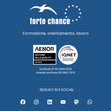
Formazione, orientamento, lavoro
SEGUICI SUI SOCIAL
F
I
L
Y
M
W
a
n
i
o
a
h
c
s
n
u
s
a