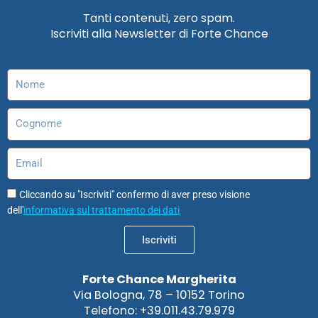
e
t
k
t
t
t
Tanti contenuti, zero spam.
b
a
e
u
o
s
Iscriviti alla Newsletter di Forte Chance
o
g
d
b
d
a
o
r
i
e
o
p
k
a
n
n
p
Nome
m
Cognome
Email
Cliccando su "Iscriviti" confermo di aver preso visione
dell'
informativa sul trattamento dei dati
Iscriviti
Forte Chance Margherita
Via Bologna, 78 – 10152 Torino
Telefono: +39.011.43.79.979