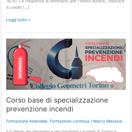
18:30. La frequenza al seminario (per l’intera durata), rilascerà
4 crediti […]
Leggi tutto »
Corso
base
di
specializzazione
prevenzione
incendi
Corso base di specializzazione
prevenzione incendi
Formazione Aziendale
,
Formazione continua
/
Marco Messina
Il Collegio dei Geometri e dei Geometri Laureati di Torino e