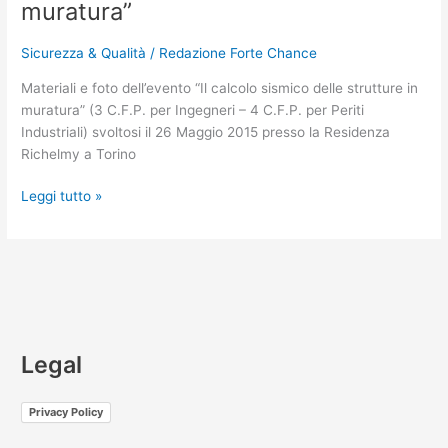
muratura”
dell’evento
“Il
Sicurezza & Qualità
/
Redazione Forte Chance
calcolo
sismico
Materiali e foto dell’evento “Il calcolo sismico delle strutture in
delle
muratura” (3 C.F.P. per Ingegneri – 4 C.F.P. per Periti
strutture
Industriali) svoltosi il 26 Maggio 2015 presso la Residenza
in
Richelmy a Torino
muratura”
Leggi tutto »
Legal
Privacy Policy