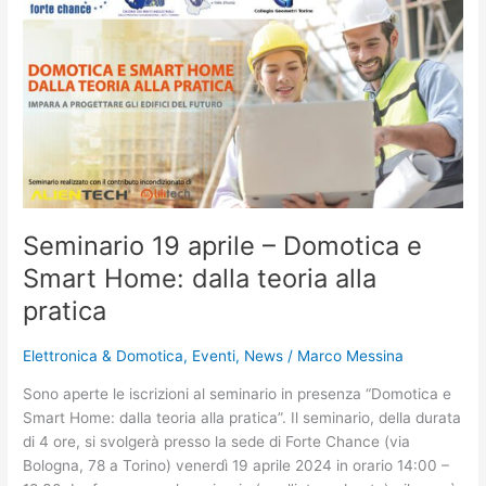
19
aprile
–
Domotica
e
Smart
Home:
dalla
teoria
alla
Seminario 19 aprile – Domotica e
pratica
Smart Home: dalla teoria alla
pratica
Elettronica & Domotica
,
Eventi
,
News
/
Marco Messina
Sono aperte le iscrizioni al seminario in presenza “Domotica e
Smart Home: dalla teoria alla pratica”. Il seminario, della durata
di 4 ore, si svolgerà presso la sede di Forte Chance (via
Bologna, 78 a Torino) venerdì 19 aprile 2024 in orario 14:00 –