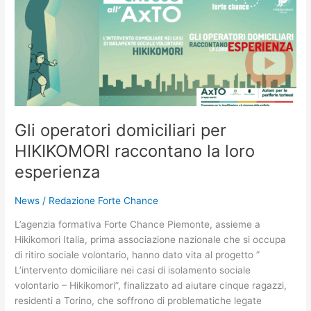
operatori
domiciliari
per
HIKIKOMORI
raccontano
la
loro
esperienza
Gli operatori domiciliari per
HIKIKOMORI raccontano la loro
esperienza
News
/
Redazione Forte Chance
L’agenzia formativa Forte Chance Piemonte, assieme a
Hikikomori Italia, prima associazione nazionale che si occupa
di ritiro sociale volontario, hanno dato vita al progetto ”
L’intervento domiciliare nei casi di isolamento sociale
volontario – Hikikomori”, finalizzato ad aiutare cinque ragazzi,
residenti a Torino, che soffrono di problematiche legate