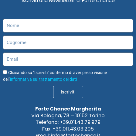
Iscriviti alla Newsletter di Forte Chance
o
g
d
b
d
a
o
r
i
e
o
p
k
a
n
n
p
m
Nome
Cognome
Email
Cliccando su "Iscriviti" confermo di aver preso visione
dell'
informativa sul trattamento dei dati
Iscriviti
Forte Chance Margherita
Via Bologna, 78 – 10152 Torino
Telefono: +39.011.43.79.979
Fax: +39.011.43.03.205
Email: info@fortechance.it