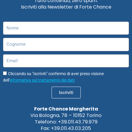
Tanti contenuti, zero spam.
b
a
e
u
o
s
Iscriviti alla Newsletter di Forte Chance
o
g
d
b
d
a
o
r
i
e
o
p
k
a
n
n
p
Nome
m
Cognome
Email
Cliccando su "Iscriviti" confermo di aver preso visione
dell'
informativa sul trattamento dei dati
Iscriviti
Forte Chance Margherita
Via Bologna, 78 – 10152 Torino
Telefono: +39.011.43.79.979
Fax: +39.011.43.03.205