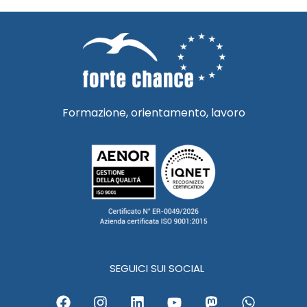
Formazione, orientamento, lavoro
SEGUICI SUI SOCIAL
F
I
L
Y
M
W