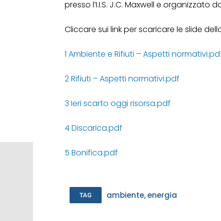
presso l’I.I.S. J.C. Maxwell e organizzato 
Cliccare sui link per scaricare le slide de
1 Ambiente e Rifiuti – Aspetti normativi.pd
2 Rifiuti – Aspetti normativi.pdf
3 Ieri scarto oggi risorsa.pdf
4 Discarica.pdf
5 Bonifica.pdf
ambiente
,
energia
TAG