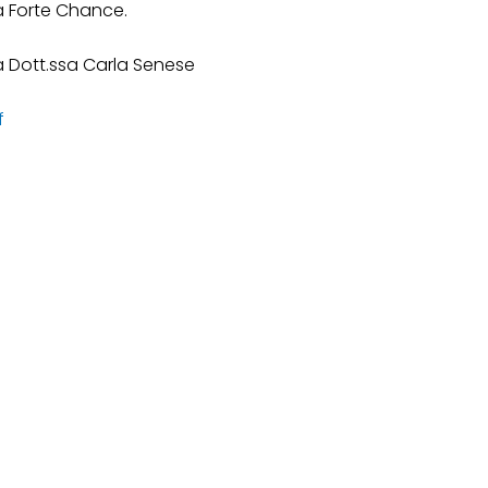
da Forte Chance.
lla Dott.ssa Carla Senese
f