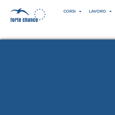
Vai
al
CORSI
LAVORO
contenuto