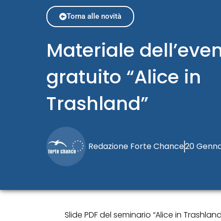
Torna alle novità
Materiale dell’eve
gratuito “Alice in
Trashland”
Redazione Forte Chance
20 Genna
Slide PDF del seminario “Alice in Trashland: 