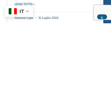
LEGGI TUTTO »
IT
Simona Lupo
31 Luglio 2026
Corsi in evidenza
Gestione aziendale
Tecniche base di
Gestione aziendale
Elementi di segreteria e
contabilità aziendale
Front Office ed. 3
ed. 3