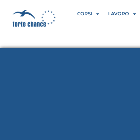
Vai
al
CORSI
LAVORO
contenuto