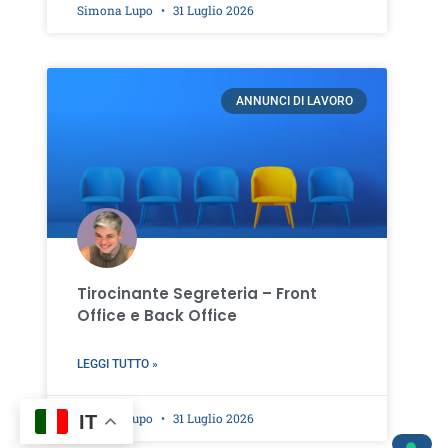
Simona Lupo
31 Luglio 2026
ANNUNCI DI LAVORO
Tirocinante Segreteria – Front
Office e Back Office
LEGGI TUTTO »
Simona Lupo
31 Luglio 2026
IT