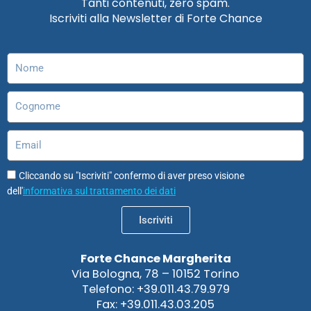
Tanti contenuti, zero spam.
b
a
e
u
o
s
Iscriviti alla Newsletter di Forte Chance
o
g
d
b
d
a
o
r
i
e
o
p
k
a
n
n
p
Nome
m
Cognome
Email
Cliccando su "Iscriviti" confermo di aver preso visione
dell'
informativa sul trattamento dei dati
Iscriviti
Forte Chance Margherita
Via Bologna, 78 – 10152 Torino
Telefono: +39.011.43.79.979
Fax: +39.011.43.03.205