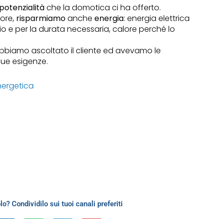
potenzialità
che la domotica ci ha offerto.
iore,
risparmiamo
anche
energia
: energia elettrica
 e per la durata necessaria, calore perché lo
biamo ascoltato il cliente ed avevamo le
sue esigenze.
nergetica
lo? Condividilo sui tuoi canali preferiti