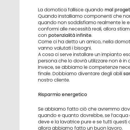
La domotica fallisce quando
mal proge
Quando installiamo componenti che non
quando non soddisfiamo realmente le e
conformi alle necessità reali, allora sti
con
potenzialità infinite
.
Come ci ha detto un amico, nella domoti
vanno valutati i bisogni.
A cosa ci serve installare un impianto e
persona che lo dovrà utilizzare non è in 
Invece, se abbiamo le competenze neces
finale. Dobbiamo diventare degli abili
sar
nostro cliente.
Risparmio energetico
Se abbiamo fatto ciò che avremmo dovuto
quando e quanto dovrebbe, se l’acqua es
deve e la lavatrice pure e se tutti ques
allora abbiamo fatto un buon lavoro.