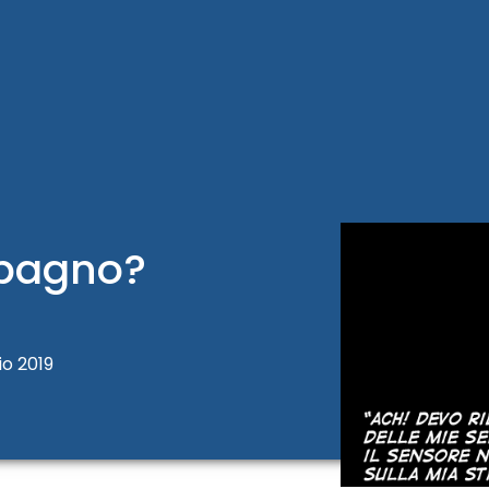
…bagno?
io 2019