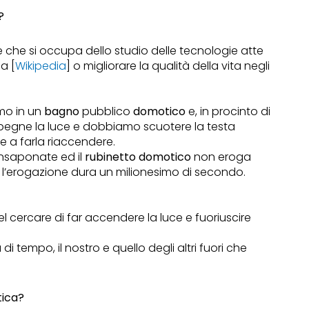
?
e che si occupa dello studio delle tecnologie atte
sa [
Wikipedia
] o migliorare la qualità della vita negli
amo in un
bagno
pubblico
domotico
e, in procinto di
si spegne la luce e dobbiamo scuotere la testa
e a farla riaccendere.
nsaponate ed il
rubinetto domotico
non eroga
 l’erogazione dura un milionesimo di secondo.
l cercare di far accendere la luce e fuoriuscire
i tempo, il nostro e quello degli altri fuori che
tica?