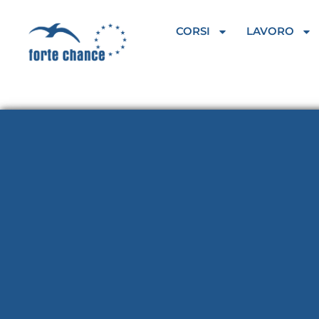
Vai
al
CORSI
LAVORO
contenuto